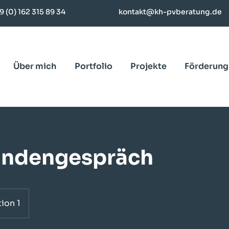
9 (0) 162 315 89 34
kontakt@kh-pvberatung.de
Über mich
Portfolio
Projekte
Förderung
ndengespräch
ion 1