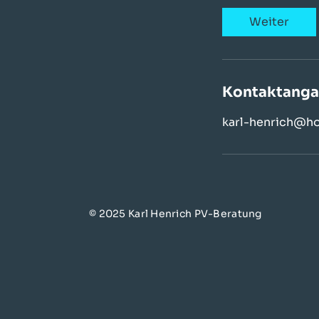
d
Weiter
Kontaktang
karl-henrich@ho
© 2025 Karl Henrich PV-Beratung