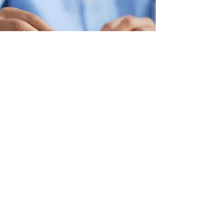
Individuelle Betrachtung
für optimale Ergebnisse
Entscheidend für die optimale
Nutzung und die Amortisation
eines Stromspeichers ist, das
Gleichgewicht zwischen Ihrem
Stromverbrauch, der Größe Ihrer
Photovoltaikanlage und der
Kapazität des Speichers präzise zu